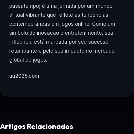
passatempo; é uma jornada por um mundo
virtual vibrante que reflete as tendências
contemporâneas em jogos online. Como um
símbolo de inovação e entretenimento, sua
influência está marcada por seu sucesso
retumbante e pelo seu impacto no mercado
global de jogos.
uu2026.com
Artigos Relacionados