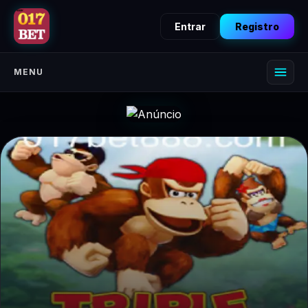
Entrar
Registro
MENU