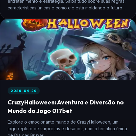
entretenimento e estratégia. Saiba tudo sobre suas regras,
características únicas e como ele está moldando o futuro
dos cassinos online.
2026-04-29
CrazyHalloween: Aventura e Diversão no
Mundo do Jogo 017bet
Explore o emocionante mundo de CrazyHalloween, um
jogo repleto de surpresas e desafios, com a temática única
de Dia das Bruxas.