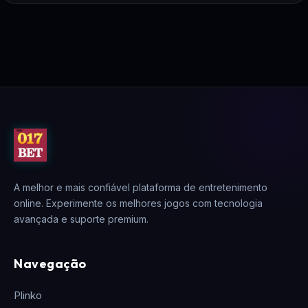
A melhor e mais confiável plataforma de entretenimento
online. Experimente os melhores jogos com tecnologia
avançada e suporte premium.
Navegação
Plinko