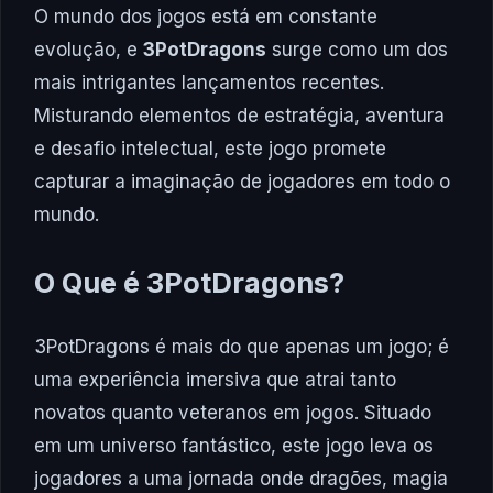
O mundo dos jogos está em constante
evolução, e
3PotDragons
surge como um dos
mais intrigantes lançamentos recentes.
Misturando elementos de estratégia, aventura
e desafio intelectual, este jogo promete
capturar a imaginação de jogadores em todo o
mundo.
O Que é 3PotDragons?
3PotDragons é mais do que apenas um jogo; é
uma experiência imersiva que atrai tanto
novatos quanto veteranos em jogos. Situado
em um universo fantástico, este jogo leva os
jogadores a uma jornada onde dragões, magia