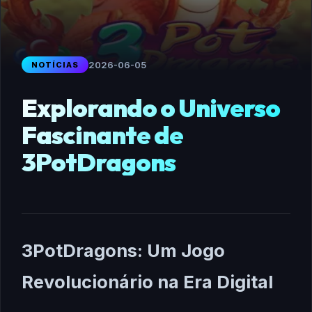
2026-06-05
NOTÍCIAS
Explorando o Universo
Fascinante de
3PotDragons
3PotDragons: Um Jogo
Revolucionário na Era Digital