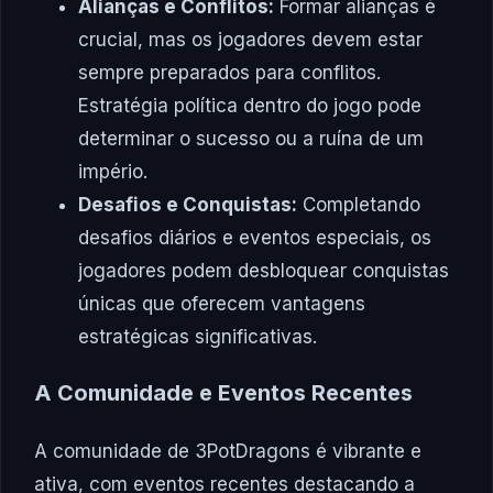
Alianças e Conflitos:
Formar alianças é
crucial, mas os jogadores devem estar
sempre preparados para conflitos.
Estratégia política dentro do jogo pode
determinar o sucesso ou a ruína de um
império.
Desafios e Conquistas:
Completando
desafios diários e eventos especiais, os
jogadores podem desbloquear conquistas
únicas que oferecem vantagens
estratégicas significativas.
A Comunidade e Eventos Recentes
A comunidade de 3PotDragons é vibrante e
ativa, com eventos recentes destacando a