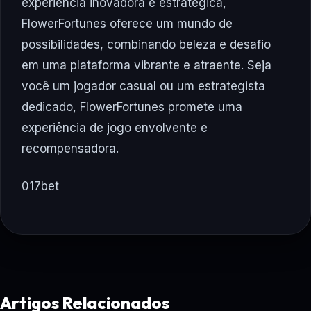
experiência inovadora e estratégica,
FlowerFortunes oferece um mundo de
possibilidades, combinando beleza e desafio
em uma plataforma vibrante e atraente. Seja
você um jogador casual ou um estrategista
dedicado, FlowerFortunes promete uma
experiência de jogo envolvente e
recompensadora.
017bet
Artigos Relacionados