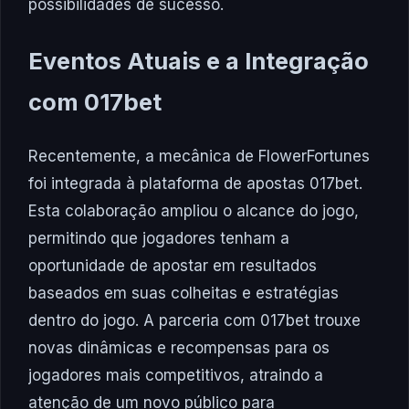
possibilidades de sucesso.
Eventos Atuais e a Integração
com 017bet
Recentemente, a mecânica de FlowerFortunes
foi integrada à plataforma de apostas 017bet.
Esta colaboração ampliou o alcance do jogo,
permitindo que jogadores tenham a
oportunidade de apostar em resultados
baseados em suas colheitas e estratégias
dentro do jogo. A parceria com 017bet trouxe
novas dinâmicas e recompensas para os
jogadores mais competitivos, atraindo a
atenção de um novo público para