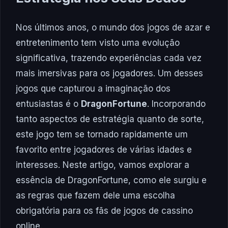
Nos últimos anos, o mundo dos jogos de azar e
entretenimento tem visto uma evolução
significativa, trazendo experiências cada vez
mais imersivas para os jogadores. Um desses
jogos que capturou a imaginação dos
entusiastas é o
DragonFortune
. Incorporando
tanto aspectos de estratégia quanto de sorte,
este jogo tem se tornado rapidamente um
favorito entre jogadores de várias idades e
interesses. Neste artigo, vamos explorar a
essência de DragonFortune, como ele surgiu e
as regras que fazem dele uma escolha
obrigatória para os fãs de jogos de cassino
online.