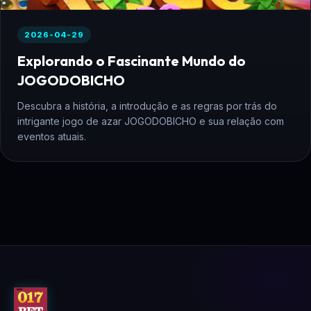
2026-04-29
Explorando o Fascinante Mundo do
JOGODOBICHO
Descubra a história, a introdução e as regras por trás do
intrigante jogo de azar JOGODOBICHO e sua relação com
eventos atuais.