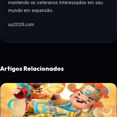
mantendo os veteranos interessados em seu
mundo em expansão.
uu2026.com
Artigos Relacionados