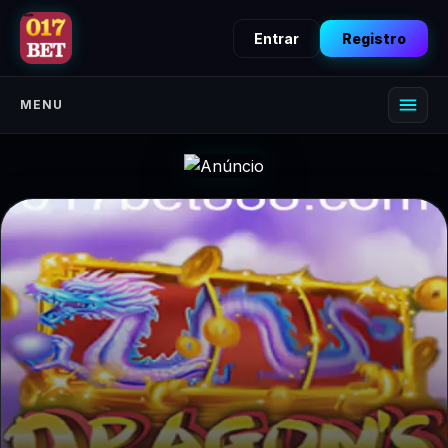
Entrar
Registro
MENU