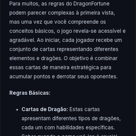
Para muitos, as regras do DragonFortune
podem parecer complexas à primeira vista,
mas uma vez que você compreende os
conceitos básicos, o jogo revela-se acessível e
agradável. Ao iniciar, cada jogador recebe um
conjunto de cartas representando diferentes
elementos e dragões. O objetivo é combinar
essas cartas de maneira estratégica para
acumular pontos e derrotar seus oponentes.
Regras Básicas:
Cartas de Dragão:
Estas cartas
apresentam diferentes tipos de dragões,
cada um com habilidades específicas.