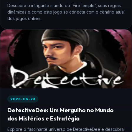
Descubra o intrigante mundo do 'FireTemple', suas regras
dinâmicas e como este jogo se conecta com o cenário atual
dos jogos online.
2026-06-23
DetectiveDee: Um Mergulho no Mundo
dos Mistérios e Estratégia
Explore o fascinante universo de DetectiveDee e descubra