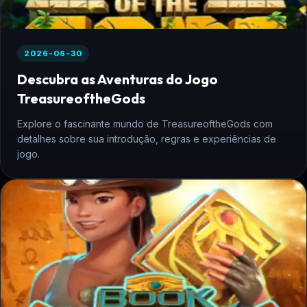
2026-06-30
Descubra as Aventuras do Jogo
TreasureoftheGods
Explore o fascinante mundo de TreasureoftheGods com
detalhes sobre sua introdução, regras e experiências de
jogo.