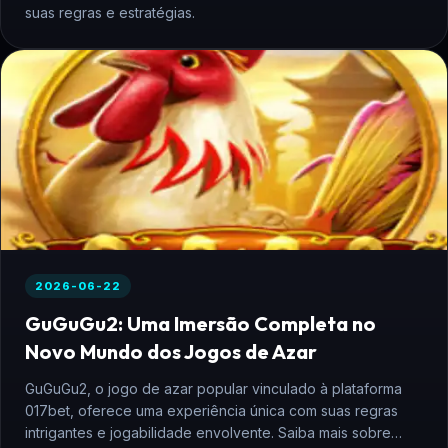
suas regras e estratégias.
2026-06-22
GuGuGu2: Uma Imersão Completa no
Novo Mundo dos Jogos de Azar
GuGuGu2, o jogo de azar popular vinculado à plataforma
017bet, oferece uma experiência única com suas regras
intrigantes e jogabilidade envolvente. Saiba mais sobre