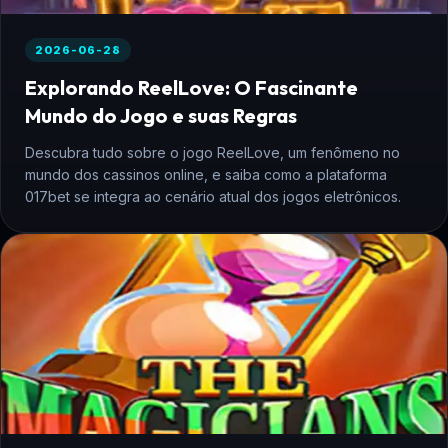
2026-06-28
Explorando ReelLove: O Fascinante
Mundo do Jogo e suas Regras
Descubra tudo sobre o jogo ReelLove, um fenômeno no
mundo dos cassinos online, e saiba como a plataforma
017bet se integra ao cenário atual dos jogos eletrônicos.