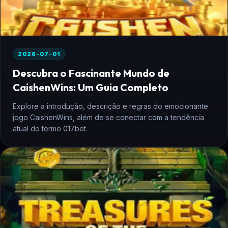
2026-07-01
Descubra o Fascinante Mundo de
CaishenWins: Um Guia Completo
Explore a introdução, descrição e regras do emocionante
jogo CaishenWins, além de se conectar com a tendência
atual do termo 017bet.