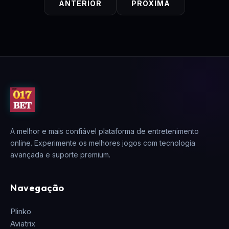
ANTERIOR
PRÓXIMA
A melhor e mais confiável plataforma de entretenimento
online. Experimente os melhores jogos com tecnologia
avançada e suporte premium.
Navegação
Plinko
Aviatrix