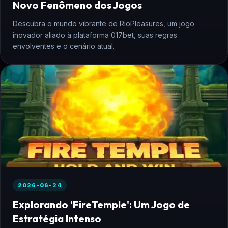
Novo Fenômeno dos Jogos
Descubra o mundo vibrante de RioPleasures, um jogo
inovador aliado à plataforma 017bet, suas regras
envolventes e o cenário atual.
2026-06-24
Explorando 'FireTemple': Um Jogo de
Estratégia Intenso