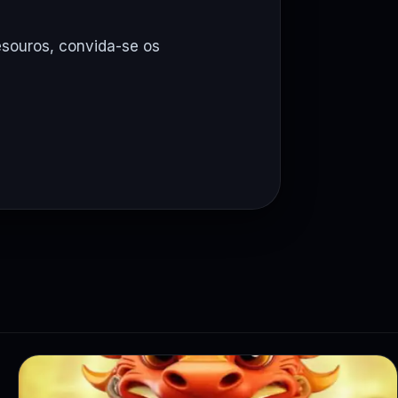
esouros, convida-se os