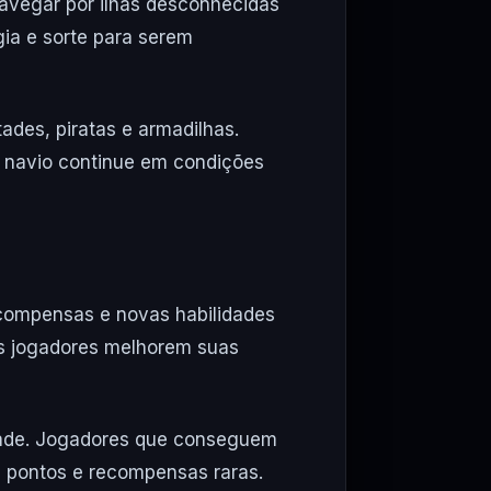
navegar por ilhas desconhecidas
gia e sorte para serem
des, piratas e armadilhas.
u navio continue em condições
compensas e novas habilidades
 os jogadores melhorem suas
idade. Jogadores que conseguem
 pontos e recompensas raras.