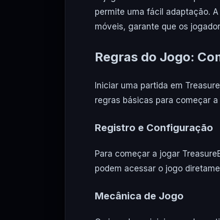
permite uma fácil adaptação. A
móveis, garante que os jogado
Regras do Jogo: Co
Iniciar uma partida em Treasur
regras básicas para começar a 
Registro e Configuração
Para começar a jogar TreasureB
podem acessar o jogo diretamen
Mecânica de Jogo