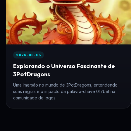
2026-06-05
Explorando o Universo Fascinante de
3PotDragons
Uma imersão no mundo de 3PotDragons, entendendo
suas regras e o impacto da palavra-chave 017bet na
comunidade de jogos.