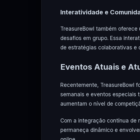
Interatividade e Comunid
TreasureBowl também oferece u
desafios em grupo. Essa intera
de estratégias colaborativas e
Eventos Atuais e At
Recentemente, TreasureBowl fo
semanais e eventos especiais 
aumentam o nível de competição
Com a integração contínua de 
permaneça dinâmico e envolven
online.