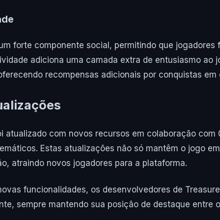
ade
m forte componente social, permitindo que jogadores 
tividade adiciona uma camada extra de entusiasmo ao j
 oferecendo recompensas adicionais por conquistas em 
ualizações
i atualizado com novos recursos em colaboração com 01
temáticos. Estas atualizações não só mantêm o jogo 
, atraindo novos jogadores para a plataforma.
novas funcionalidades, os desenvolvedores de Treasur
te, sempre mantendo sua posição de destaque entre os