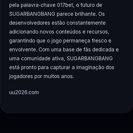
pela palavra-chave 017bet, o futuro de
SUGARBANGBANG parece brilhante. Os
desenvolvedores estão constantemente
adicionando novos conteúdos e recursos,
garantindo que o jogo permaneça fresco e
envolvente. Com uma base de fãs dedicada e
uma comunidade ativa, SUGARBANGBANG
está pronto para capturar a imaginação dos
jogadores por muitos anos.
uu2026.com