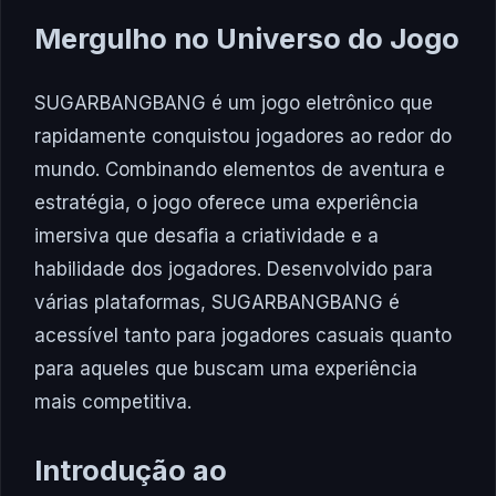
Mergulho no Universo do Jogo
SUGARBANGBANG é um jogo eletrônico que
rapidamente conquistou jogadores ao redor do
mundo. Combinando elementos de aventura e
estratégia, o jogo oferece uma experiência
imersiva que desafia a criatividade e a
habilidade dos jogadores. Desenvolvido para
várias plataformas, SUGARBANGBANG é
acessível tanto para jogadores casuais quanto
para aqueles que buscam uma experiência
mais competitiva.
Introdução ao