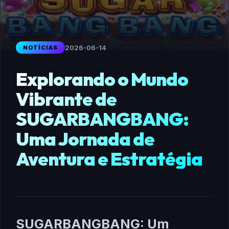
2026-06-14
NOTÍCIAS
Explorando o Mundo
Vibrante de
SUGARBANGBANG:
Uma Jornada de
Aventura e Estratégia
SUGARBANGBANG: Um