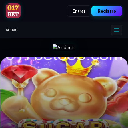
Entrar
Registro
MENU