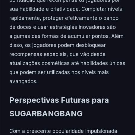
sua habilidade e criatividade. Completar níveis
rapidamente, proteger efetivamente o banco
de doces e usar estratégias inovadoras são
algumas das formas de acumular pontos. Além
disso, os jogadores podem desbloquear
recompensas especiais, que vão desde
atualizações cosméticas até habilidades únicas
que podem ser utilizadas nos níveis mais
avançados.
Perspectivas Futuras para
SUGARBANGBANG
Com a crescente popularidade impulsionada