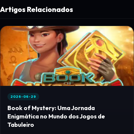
Artigos Relacionados
2026-06-29
Book of Mystery: Uma Jornada
Enigmática no Mundo dos Jogos de
Tabuleiro