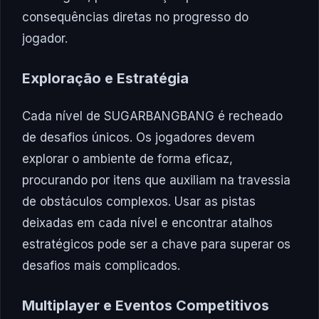
consequências diretas no progresso do
jogador.
Exploração e Estratégia
Cada nível de SUGARBANGBANG é recheado
de desafios únicos. Os jogadores devem
explorar o ambiente de forma eficaz,
procurando por itens que auxiliam na travessia
de obstáculos complexos. Usar as pistas
deixadas em cada nível e encontrar atalhos
estratégicos pode ser a chave para superar os
desafios mais complicados.
Multiplayer e Eventos Competitivos