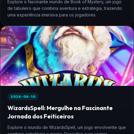
Explore o fascinante mundo de Book of Mystery, um jogo
de tabuleiro que combina aventura e estratégia, trazendo
uma experiência imersiva para os jogadores.
2026-06-10
WizardsSpell: Mergulhe na Fascinante
Jornada dos Feiticeiros
Explore o mundo de WizardsSpell, um jogo envolvente que
combina estratégia e magia. Descubra suas regras,