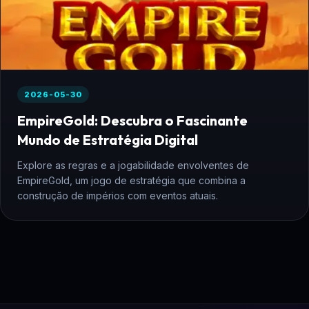
2026-05-30
EmpireGold: Descubra o Fascinante
Mundo de Estratégia Digital
Explore as regras e a jogabilidade envolventes de
EmpireGold, um jogo de estratégia que combina a
construção de impérios com eventos atuais.