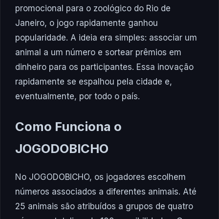
promocional para o zoológico do Rio de
Janeiro, o jogo rapidamente ganhou
popularidade. A ideia era simples: associar um
animal a um número e sortear prêmios em
dinheiro para os participantes. Essa inovação
rapidamente se espalhou pela cidade e,
eventualmente, por todo o país.
Como Funciona o
JOGODOBICHO
No JOGODOBICHO, os jogadores escolhem
números associados a diferentes animais. Até
25 animais são atribuídos a grupos de quatro