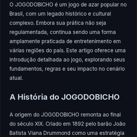
O JOGODOBICHO é um jogo de azar popular no
Brasil, com um legado histórico e cultural
complexo. Embora sua prática não seja
regulamentada, continua sendo uma forma
amplamente praticada de entretenimento em
várias regiões do país. Este artigo oferece uma
introdução detalhada ao jogo, explorando seus
fundamentos, regras e seu impacto no cenário
atual.
A História do JOGODOBICHO
A origem do JOGODOBICHO remonta ao final
do século XIX. Criado em 1892 pelo barão João
Batista Viana Drummond como uma estratégia