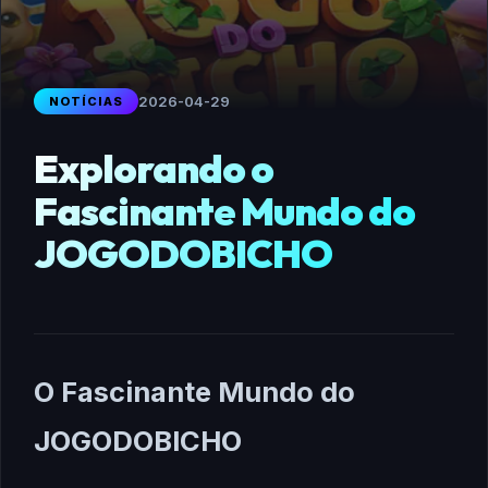
2026-04-29
NOTÍCIAS
Explorando o
Fascinante Mundo do
JOGODOBICHO
O Fascinante Mundo do
JOGODOBICHO