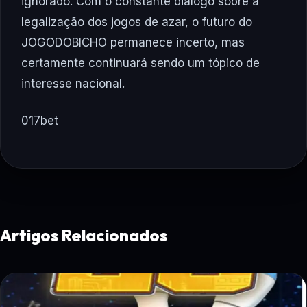
ignorado. Com o constante diálogo sobre a
legalização dos jogos de azar, o futuro do
JOGODOBICHO permanece incerto, mas
certamente continuará sendo um tópico de
interesse nacional.
017bet
Artigos Relacionados