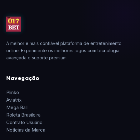
A melhor e mais confiável plataforma de entretenimento
online. Experimente os melhores jogos com tecnologia
avançada e suporte premium.
Navegação
Plinko
Aviatrix
Mega Ball
Roleta Brasileira
Contrato Usuário
Notícias da Marca