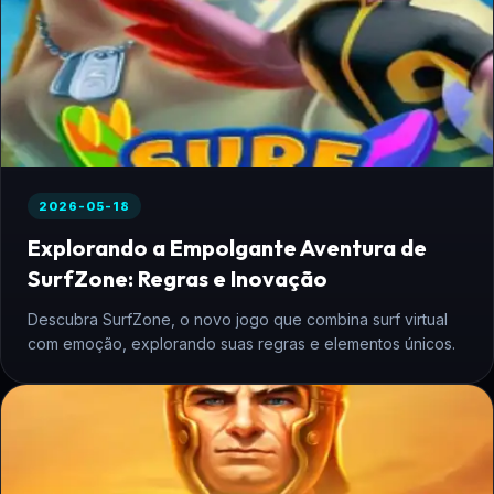
2026-05-18
Explorando a Empolgante Aventura de
SurfZone: Regras e Inovação
Descubra SurfZone, o novo jogo que combina surf virtual
com emoção, explorando suas regras e elementos únicos.