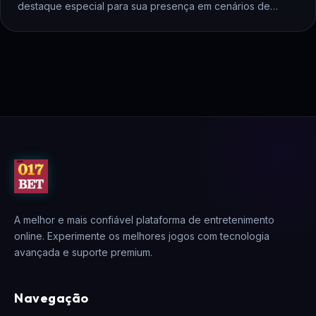
destaque especial para sua presença em cenários de
eventos atuais.
A melhor e mais confiável plataforma de entretenimento
online. Experimente os melhores jogos com tecnologia
avançada e suporte premium.
Navegação