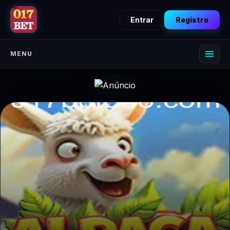
Entrar
Registro
MENU