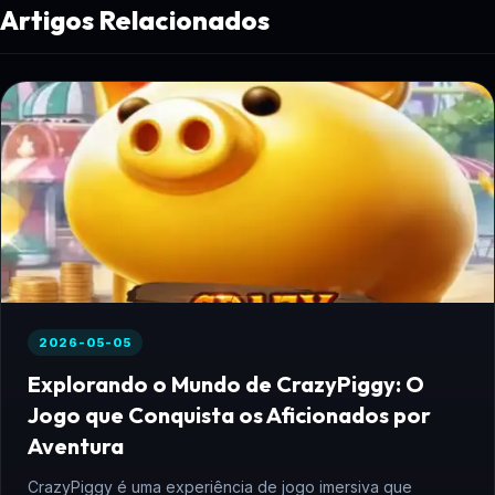
Artigos Relacionados
2026-05-05
Explorando o Mundo de CrazyPiggy: O
Jogo que Conquista os Aficionados por
Aventura
CrazyPiggy é uma experiência de jogo imersiva que