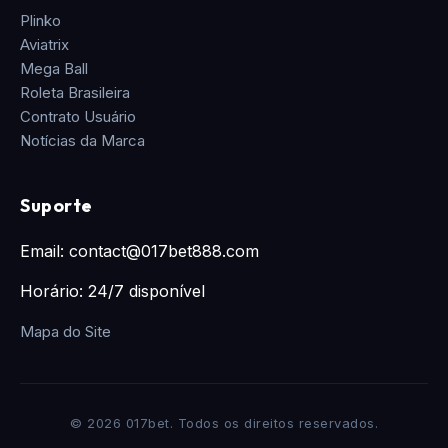
Plinko
Aviatrix
Mega Ball
Roleta Brasileira
Contrato Usuário
Notícias da Marca
Suporte
Email: contact@017bet888.com
Horário: 24/7 disponível
Mapa do Site
© 2026 017bet. Todos os direitos reservados.