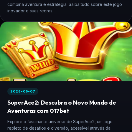
combina aventura e estratégia. Saiba tudo sobre este jogo
inovador e suas regras.
2026-05-07
SuperAce2: Descubra o Novo Mundo de
Aventuras com 017bet
Explore o fascinante universo de SuperAce2, um jogo
repleto de desafios e diversão, acessível através da