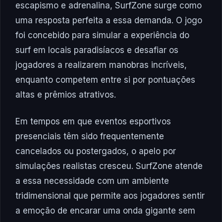
escapismo e adrenalina, SurfZone surge como
uma resposta perfeita a essa demanda. O jogo
foi concebido para simular a experiência do
surf em locais paradisíacos e desafiar os
jogadores a realizarem manobras incríveis,
enquanto competem entre si por pontuações
altas e prêmios atrativos.
Em tempos em que eventos esportivos
presenciais têm sido frequentemente
cancelados ou postergados, o apelo por
simulações realistas cresceu. SurfZone atende
a essa necessidade com um ambiente
tridimensional que permite aos jogadores sentir
a emoção de encarar uma onda gigante sem