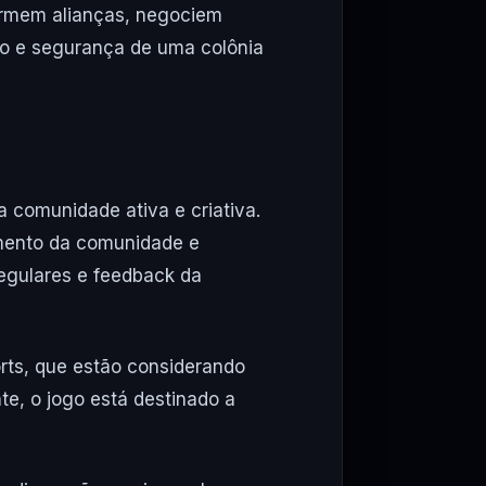
formem alianças, negociem
so e segurança de uma colônia
 comunidade ativa e criativa.
mento da comunidade e
egulares e feedback da
rts, que estão considerando
e, o jogo está destinado a