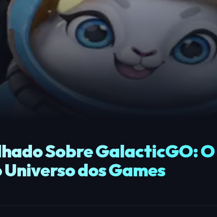
hado Sobre GalacticGO: O
 Universo dos Games