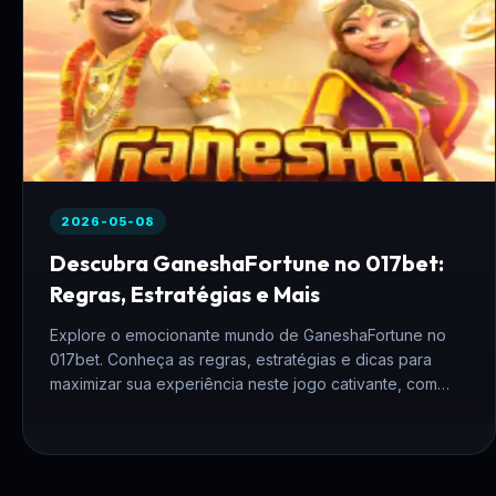
2026-05-08
Descubra GaneshaFortune no 017bet:
Regras, Estratégias e Mais
Explore o emocionante mundo de GaneshaFortune no
017bet. Conheça as regras, estratégias e dicas para
maximizar sua experiência neste jogo cativante, com
base nos eventos atuais.