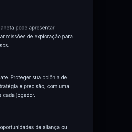
laneta pode apresentar
iar missões de exploração para
sos.
te. Proteger sua colônia de
stratégia e precisão, com uma
e cada jogador.
 oportunidades de aliança ou