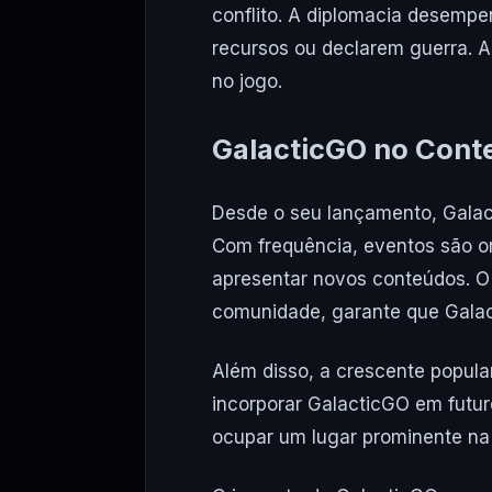
conflito. A diplomacia desempe
recursos ou declarem guerra. 
no jogo.
GalacticGO no Conte
Desde o seu lançamento, Galact
Com frequência, eventos são o
apresentar novos conteúdos. O
comunidade, garante que Galact
Além disso, a crescente popul
incorporar GalacticGO em futur
ocupar um lugar prominente na