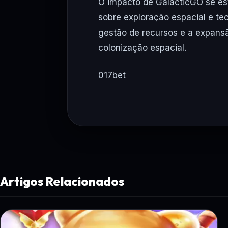
O impacto de GalacticGO se es
sobre exploração espacial e tec
gestão de recursos e a expansã
colonização espacial.
017bet
Artigos Relacionados