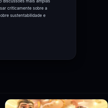
o discussões mais amplas
sar criticamente sobre a
obre sustentabilidade e