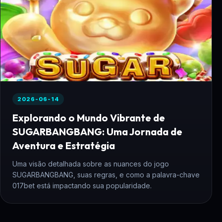
2026-06-14
Explorando o Mundo Vibrante de
SUGARBANGBANG: Uma Jornada de
Aventura e Estratégia
Uma visão detalhada sobre as nuances do jogo
SUGARBANGBANG, suas regras, e como a palavra-chave
017bet está impactando sua popularidade.