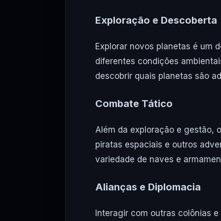
Exploração e Descoberta
Explorar novos planetas é um 
diferentes condições ambientai
descobrir quais planetas são a
Combate Tático
Além da exploração e gestão, 
piratas espaciais e outros adv
variedade de naves e armamento
Alianças e Diplomacia
Interagir com outras colônias 