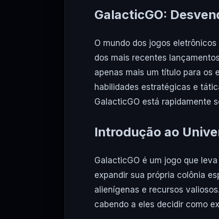
GalacticGO: Desvend
O mundo dos jogos eletrônicos 
dos mais recentes lançamentos
apenas mais um título para os 
habilidades estratégicas e táti
GalacticGO está rapidamente s
Introdução ao Unive
GalacticGO é um jogo que leva 
expandir sua própria colônia esp
alienígenas e recursos valio
cabendo a eles decidir como ex