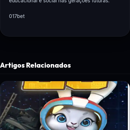
educacional e social nas gerações futuras.
017bet
Artigos Relacionados