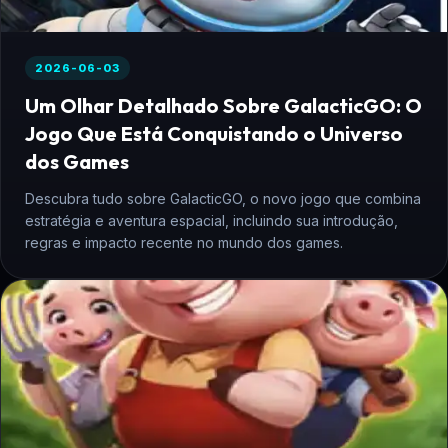
2026-06-03
Um Olhar Detalhado Sobre GalacticGO: O
Jogo Que Está Conquistando o Universo
dos Games
Descubra tudo sobre GalacticGO, o novo jogo que combina
estratégia e aventura espacial, incluindo sua introdução,
regras e impacto recente no mundo dos games.