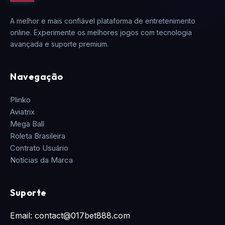
A melhor e mais confiável plataforma de entretenimento
online. Experimente os melhores jogos com tecnologia
avançada e suporte premium.
Navegação
Plinko
Aviatrix
Mega Ball
Roleta Brasileira
Contrato Usuário
Notícias da Marca
Suporte
Email: contact@017bet888.com