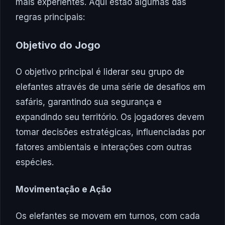
mais experientes. Aqui estão algumas das
regras principais:
Objetivo do Jogo
O objetivo principal é liderar seu grupo de
elefantes através de uma série de desafios em
safáris, garantindo sua segurança e
expandindo seu território. Os jogadores devem
tomar decisões estratégicas, influenciadas por
fatores ambientais e interações com outras
espécies.
Movimentação e Ação
Os elefantes se movem em turnos, com cada