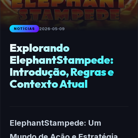
2026-05-09
NOTÍCIAS
Explorando
ElephantStampede:
Introdução, Regras e
Contexto Atual
ElephantStampede: Um
Mundo de Ação e Estratégia