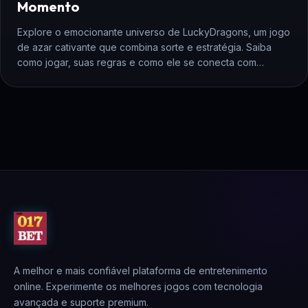
Momento
Explore o emocionante universo de LuckyDragons, um jogo
de azar cativante que combina sorte e estratégia. Saiba
como jogar, suas regras e como ele se conecta com
017bet.
A melhor e mais confiável plataforma de entretenimento
online. Experimente os melhores jogos com tecnologia
avançada e suporte premium.