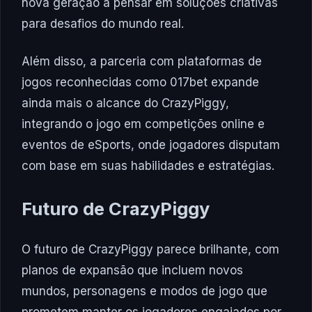
nova geração a pensar em soluções criativas
para desafios do mundo real.
Além disso, a parceria com plataformas de
jogos reconhecidas como 017bet expande
ainda mais o alcance do CrazyPiggy,
integrando o jogo em competições online e
eventos de eSports, onde jogadores disputam
com base em suas habilidades e estratégias.
Futuro de CrazyPiggy
O futuro de CrazyPiggy parece brilhante, com
planos de expansão que incluem novos
mundos, personagens e modos de jogo que