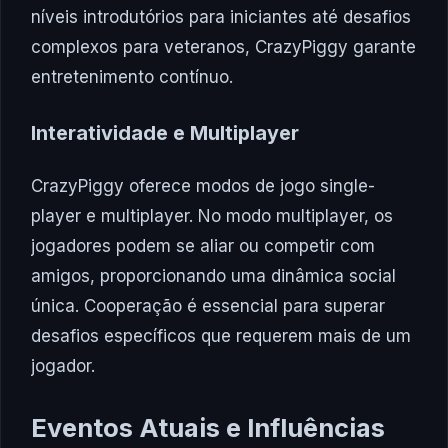
níveis introdutórios para iniciantes até desafios
complexos para veteranos, CrazyPiggy garante
entretenimento contínuo.
Interatividade e Multiplayer
CrazyPiggy oferece modos de jogo single-
player e multiplayer. No modo multiplayer, os
jogadores podem se aliar ou competir com
amigos, proporcionando uma dinâmica social
única. Cooperação é essencial para superar
desafios específicos que requerem mais de um
jogador.
Eventos Atuais e Influências