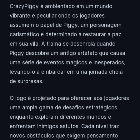
CrazyPiggy é ambientado em um mundo
vibrante e peculiar onde os jogadores
assumem o papel de Piggy, um personagem
carismático e determinado a restaurar a paz
em sua vila. A trama se desenrola quando
Piggy descobre um antigo artefato que causa
uma série de eventos mágicos e inesperados,
levando-o a embarcar em uma jornada cheia
de surpresas.
O jogo é projetado para oferecer aos jogadores
uma ampla gama de desafios estratégicos
enquanto exploram diferentes mundos e
enfrentam inimigos astutos. Cada nível traz
novos obstáculos que exigem pensamento